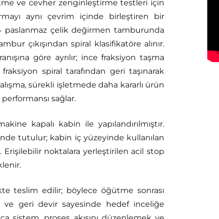
tme ve cevher zenginleştirme testleri için
rmayı aynı çevrim içinde birleştiren bir
 paslanmaz çelik değirmen tamburunda
mbur çıkışından spiral klasifikatöre alınır.
anışına göre ayrılır; ince fraksiyon taşma
 fraksiyon spiral tarafından geri taşınarak
lışma, sürekli işletmede daha kararlı ürün
 performansı sağlar.
akine kapalı kabin ile yapılandırılmıştır.
de tutulur; kabin iç yüzeyinde kullanılan
 Erişilebilir noktalara yerleştirilen acil stop
lenir.
ikte teslim edilir; böylece öğütme sonrası
r ve geri devir sayesinde hedef inceliğe
rıca sistem, proses akışını düzenlemek ve