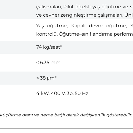
çalışmaları, Pilot ölçekli yaş öğütme ve
ve cevher zenginleştirme çalışmaları, Üni
Yaş öğütme, Kapalı devre öğütme, Sü
kontrolü, Öğütme–sınıflandırma performa
74 kg/saat*
< 6.35 mm
< 38 μm*
4 kW, 400 V, 3p, 50 Hz
üçültme oranı ve neme bağlı olarak değişkenlik gösterebilir.