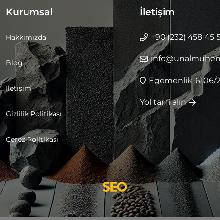
Kurumsal
İletişim
+90 (232) 458 45 
Hakkımızda
info@unalmuhend
Blog
Egemenlik, 6106/2
İletişim
Yol tarifi alın
Gizlilik Politikası
Çerez Politikası