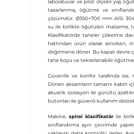
laboratuvar ve pilot ölçekli yaş öğü
tasarlanmış, öğütme ve sınıflandı
çözümdür. Ø350×700 mm AISI 304
su ile birlikte öğütülen malzeme, ta
Klasifikatörde taneler çökelme davr
hattından ürün olarak alınırken, iri
değirmene döner. Bu kapalı devre ça
tane boyu ve tekrarlanabilir öğütme
Güvenlik ve konfor tarafında ise, m
Dönen aksamların tamamı kabin için
akustik izolasyon ile gürültü azaltılır.
butonları ile güvenli kullanım destek
Makine,
spiral klasifikatör
ile birl
sınıflandırma aynı çevrimde yapılı
yaklaşım daha kontrollü ilerler. Ay