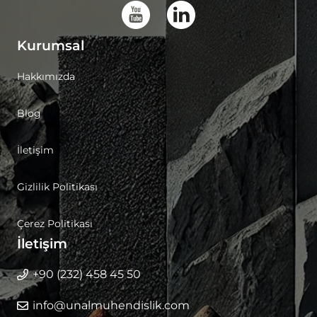
Kurumsal
Hakkımızda
Blog
İletişim
Gizlilik Politikası
Çerez Politikası
İletişim
+90 (232) 458 45 50
info@unalmuhendislik.com