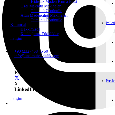
Hidrolik Maden Kırma Presi
Özel Maksatlı Makineler
Tümünü Görüntüle
Altın Madenciliği Makineleri
Tümünü Görüntüle
Pellet
Kurumsal
Hakkımızda
Katıldığımız Etkinlikler
İletişim
+90 (232) 458 45 50
info@unalmuhendislik.com
Instagram
YouTube
Facebook
Presle
X
LinkedIn
İletişim