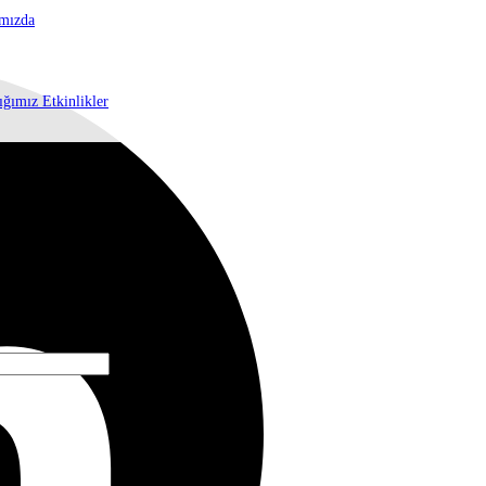
mızda
ığımız Etkinlikler