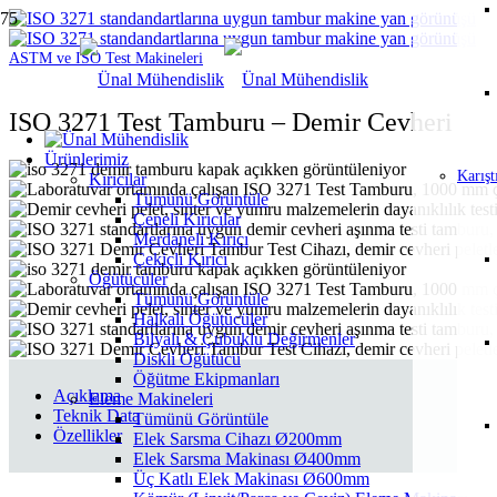
ASTM ve ISO Test Makineleri
ISO 3271 Test Tamburu – Demir Cevheri
Ürünlerimiz
Karış
Kırıcılar
Tümünü Görüntüle
Çeneli Kırıcılar
Merdaneli Kırıcı
Çekiçli Kırıcı
Öğütücüler
Tümünü Görüntüle
Halkalı Öğütücüler
Bilyalı & Çubuklu Değirmenler
Diskli Öğütücü
Öğütme Ekipmanları
Açıklama
Eleme Makineleri
Teknik Data
Tümünü Görüntüle
Özellikler
Elek Sarsma Cihazı Ø200mm
Elek Sarsma Makinası Ø400mm
Üç Katlı Elek Makinası Ø600mm