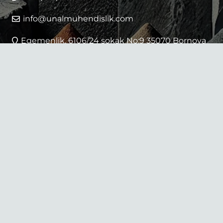
info@unalmuhendislik.com
Egemenlik, 6106/24 sokak No:9 35070 Bornova
– Izmir Turkiye
Yol tarifi alın