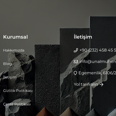
Kurumsal
İletişim
+90 (232) 458 45 
Hakkımızda
info@unalmuhend
Blog
Egemenlik, 6106/2
İletişim
Yol tarifi alın
Gizlilik Politikası
Çerez Politikası