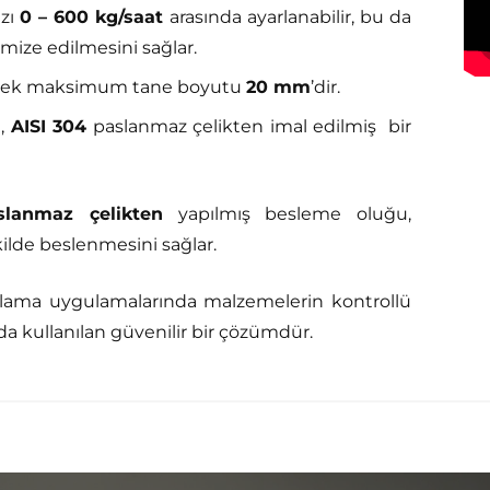
zı
0 – 600 kg/saat
arasında ayarlanabilir, bu da
imize edilmesini sağlar.
cek maksimum tane boyutu
20 mm
’dir.
e,
AISI 304
paslanmaz çelikten imal edilmiş bir
slanmaz çelikten
yapılmış besleme oluğu,
ilde beslenmesini sağlar.
zırlama uygulamalarında malzemelerin kontrollü
da kullanılan güvenilir bir çözümdür.