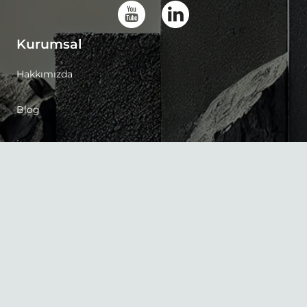
Kurumsal
Hakkımızda
Blog
İletişim
Gizlilik Politikası
Çerez Politikası
İletişim
+90 (232) 458 45 50
info@unalmuhendislik.com